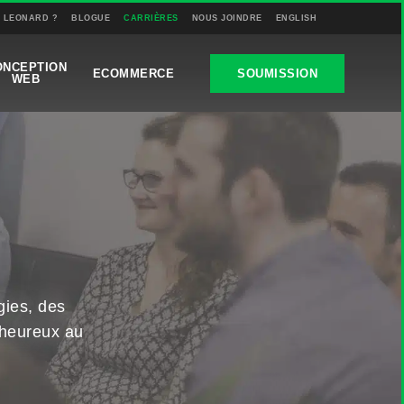
T LEONARD ?
BLOGUE
CARRIÈRES
NOUS JOINDRE
ENGLISH
ONCEPTION
ECOMMERCE
SOUMISSION
WEB
gies, des
e heureux au