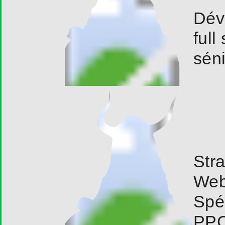
Dév
full
sén
Str
Web
Spéc
PP