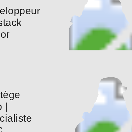
eloppeur
 stack
ior
atège
 |
ialiste
C