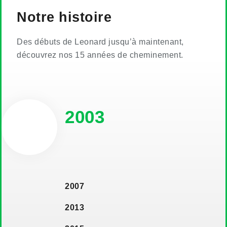
Notre histoire
Des débuts de Leonard jusqu’à maintenant,
découvrez nos 15 années de cheminement.
2003
C'est la naissance de l'agence sous
le nom de Progmatik, « La force d'un
partenaire informatique ».
2007
Nous dépassons rapidement la
2013
promesse initiale de simple