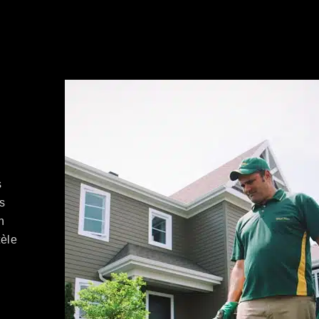
s
ts
n
tèle