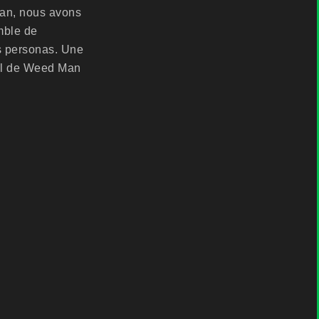
Man, nous avons
mble de
s personas. Une
iel de Weed Man
.