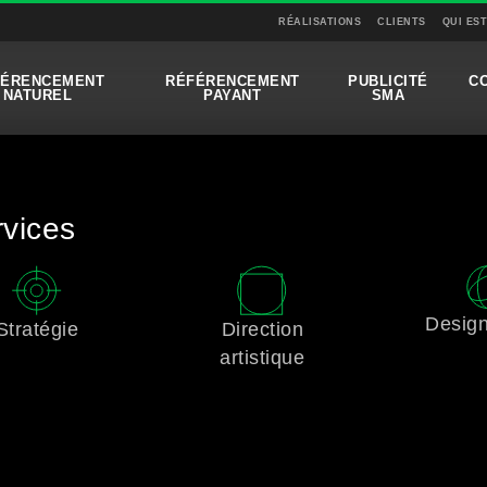
RÉALISATIONS
CLIENTS
QUI ES
FÉRENCEMENT
RÉFÉRENCEMENT
PUBLICITÉ
C
NATUREL
PAYANT
SMA
vices
Desig
Stratégie
Direction
artistique