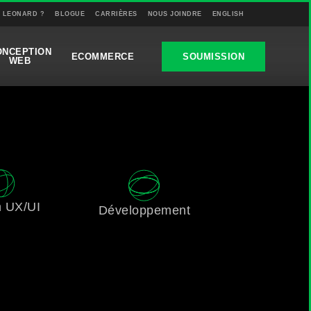
T LEONARD ?
BLOGUE
CARRIÈRES
NOUS JOINDRE
ENGLISH
ONCEPTION
ECOMMERCE
SOUMISSION
WEB
n UX/UI
Développement