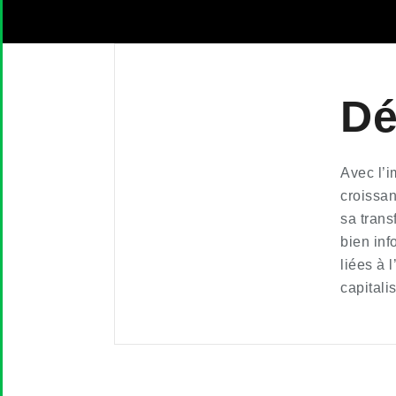
Dé
Avec l’i
croissan
sa tran
bien inf
liées à 
capitali